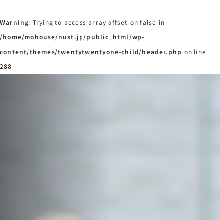
Warning
: Trying to access array offset on false in
/home/mohouse/nust.jp/public_html/wp-
content/themes/twentytwentyone-child/header.php
ホーム
on line
Home
288
ニュースタンダードの家づくり
Concept
はじめての方へ
Visitor
家づくりの流れ
Flow
家づくりの特徴
Quality
施工事例
Works
会社概要・アクセス
Company
採用情報
Recruit
お知らせ
News