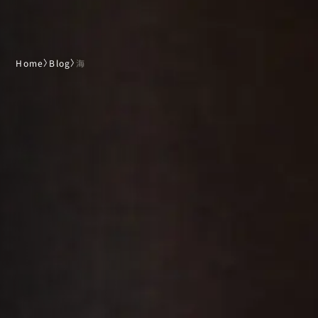
Home
〉
Blog
〉
海