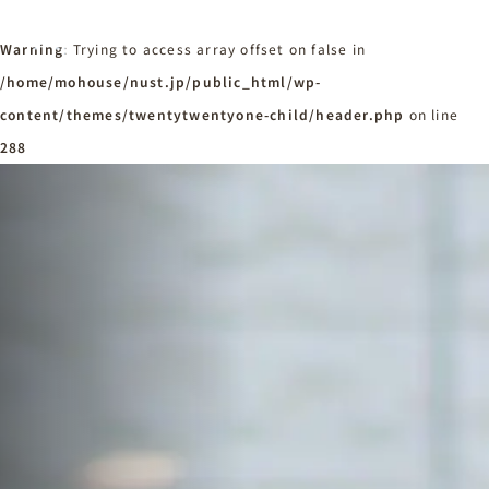
Warning
: Trying to access array offset on false in
/home/mohouse/nust.jp/public_html/wp-
content/themes/twentytwentyone-child/header.php
ホーム
on line
Home
288
ニュースタンダードの家づくり
Concept
はじめての方へ
Visitor
家づくりの流れ
Flow
家づくりの特徴
Quality
施工事例
Works
会社概要・アクセス
Company
採用情報
Recruit
お知らせ
News