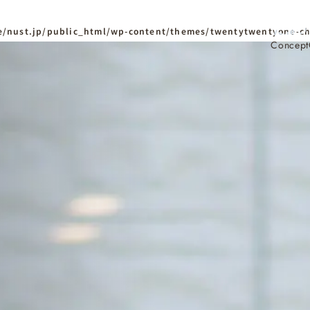
/nust.jp/public_html/wp-content/themes/twentytwentyone-ch
Concept
ホーム
Home
ニュースタンダードの
はじめての方へ
Visitor
家づくりの流れ
Flow
家づくりの特徴
Quality
資料請求
イベント
Request
Event