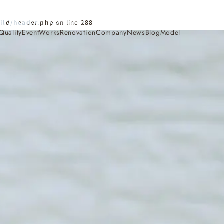
Contact
ild/header.php
on line
288
Quality
Event
Works
Renovation
Company
News
Blog
Model
施工事例
Works
会社概要・アクセス
Company
家づくり
Concept
採用情報
Recruit
お知らせ
News
サイトマップ
Sitemap
コンセプトハウス
Model
・見学会
来場予約
Reservation