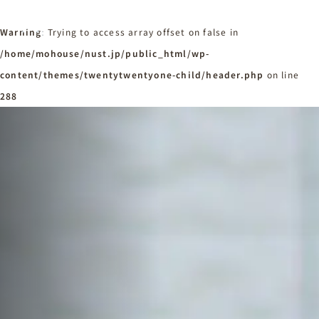
Warning
: Trying to access array offset on false in
/home/mohouse/nust.jp/public_html/wp-
content/themes/twentytwentyone-child/header.php
ホーム
on line
Home
288
ニュースタンダードの家づくり
Concept
はじめての方へ
Visitor
家づくりの流れ
Flow
家づくりの特徴
Quality
施工事例
Works
会社概要・アクセス
Company
採用情報
Recruit
お知らせ
News