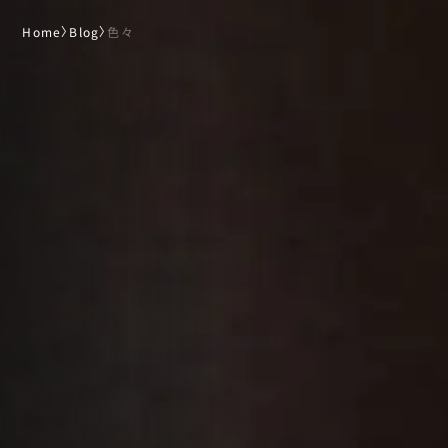
Home
〉
Blog
〉
色々