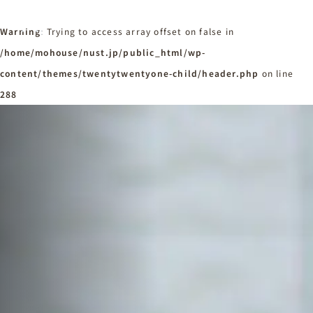
Warning
: Trying to access array offset on false in
/home/mohouse/nust.jp/public_html/wp-
content/themes/twentytwentyone-child/header.php
ホーム
on line
Home
288
ニュースタンダードの家づくり
Concept
はじめての方へ
Visitor
家づくりの流れ
Flow
家づくりの特徴
Quality
施工事例
Works
会社概要・アクセス
Company
採用情報
Recruit
お知らせ
News