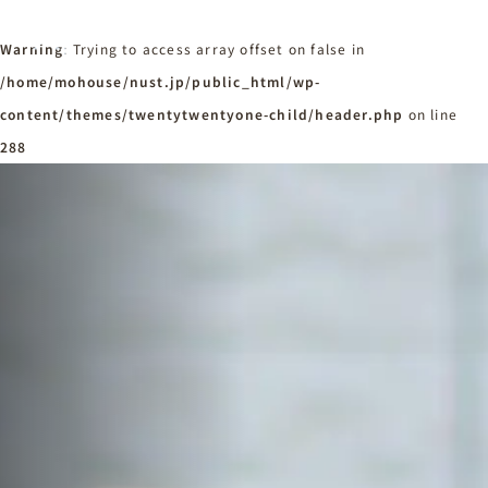
Warning
: Trying to access array offset on false in
/home/mohouse/nust.jp/public_html/wp-
content/themes/twentytwentyone-child/header.php
ホーム
on line
Home
288
ニュースタンダードの家づくり
Concept
はじめての方へ
Visitor
家づくりの流れ
Flow
家づくりの特徴
Quality
施工事例
Works
会社概要・アクセス
Company
採用情報
Recruit
お知らせ
News