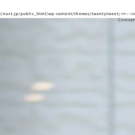
/nust.jp/public_html/wp-content/themes/twentytwentyone-ch
Concept
ホーム
Home
ニュースタンダードの
はじめての方へ
Visitor
家づくりの流れ
Flow
家づくりの特徴
Quality
資料請求
イベント
Request
Event