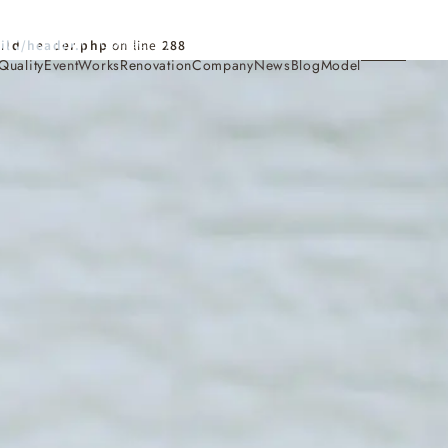
Contact
ild/header.php
on line
288
Quality
Event
Works
Renovation
Company
News
Blog
Model
施工事例
Works
会社概要・アクセス
Company
家づくり
Concept
採用情報
Recruit
お知らせ
News
サイトマップ
Sitemap
コンセプトハウス
Model
・見学会
来場予約
Reservation