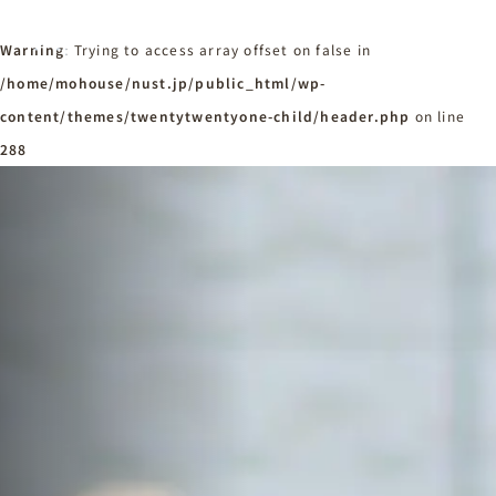
Warning
: Trying to access array offset on false in
/home/mohouse/nust.jp/public_html/wp-
content/themes/twentytwentyone-child/header.php
ホーム
on line
Home
288
ニュースタンダードの家づくり
Concept
はじめての方へ
Visitor
家づくりの流れ
Flow
家づくりの特徴
Quality
施工事例
Works
会社概要・アクセス
Company
採用情報
Recruit
お知らせ
News