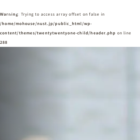
Warning
: Trying to access array offset on false in
/home/mohouse/nust.jp/public_html/wp-
content/themes/twentytwentyone-child/header.php
ホーム
on line
Home
288
ニュースタンダードの家づくり
Concept
はじめての方へ
Visitor
家づくりの流れ
Flow
家づくりの特徴
Quality
施工事例
Works
会社概要・アクセス
Company
採用情報
Recruit
お知らせ
News