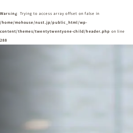
Warning
: Trying to access array offset on false in
/home/mohouse/nust.jp/public_html/wp-
content/themes/twentytwentyone-child/header.php
ホーム
on line
Home
288
ニュースタンダードの家づくり
Concept
はじめての方へ
Visitor
家づくりの流れ
Flow
家づくりの特徴
Quality
施工事例
Works
会社概要・アクセス
Company
採用情報
Recruit
お知らせ
News