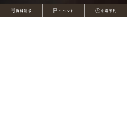
資料請求
イベント
来場予約
2011年11月23日
今日は水族館！
今日はお休みで、息子と水族館です。