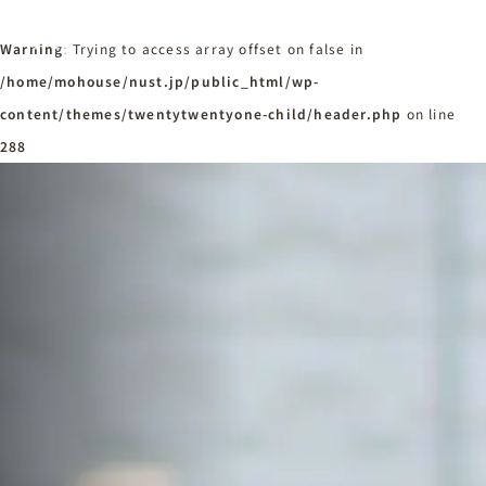
Warning
: Trying to access array offset on false in
/home/mohouse/nust.jp/public_html/wp-
content/themes/twentytwentyone-child/header.php
ホーム
on line
Home
288
ニュースタンダードの家づくり
Concept
はじめての方へ
Visitor
家づくりの流れ
Flow
家づくりの特徴
Quality
施工事例
Works
会社概要・アクセス
Company
採用情報
Recruit
お知らせ
News