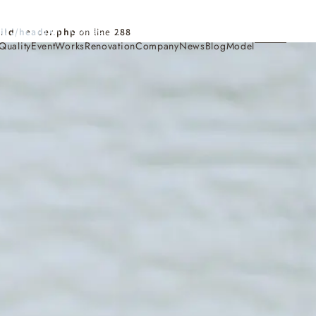
Contact
ild/header.php
on line
288
Quality
Event
Works
Renovation
Company
News
Blog
Model
施工事例
Works
会社概要・アクセス
Company
家づくり
Concept
採用情報
Recruit
お知らせ
News
サイトマップ
Sitemap
コンセプトハウス
Model
・見学会
来場予約
Reservation