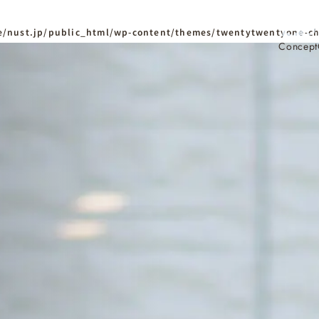
/nust.jp/public_html/wp-content/themes/twentytwentyone-ch
Concept
ホーム
Home
ニュースタンダードの
はじめての方へ
Visitor
家づくりの流れ
Flow
家づくりの特徴
Quality
資料請求
イベント
Request
Event