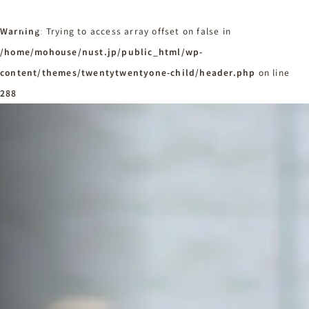
Warning
: Trying to access array offset on false in
/home/mohouse/nust.jp/public_html/wp-
content/themes/twentytwentyone-child/header.php
ホーム
on line
Home
288
ニュースタンダードの家づくり
Concept
はじめての方へ
Visitor
家づくりの流れ
Flow
家づくりの特徴
Quality
施工事例
Works
会社概要・アクセス
Company
採用情報
Recruit
お知らせ
News