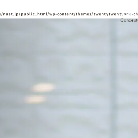
/nust.jp/public_html/wp-content/themes/twentytwentyone-ch
Concept
ホーム
Home
ニュースタンダードの
はじめての方へ
Visitor
家づくりの流れ
Flow
家づくりの特徴
Quality
資料請求
イベント
Request
Event