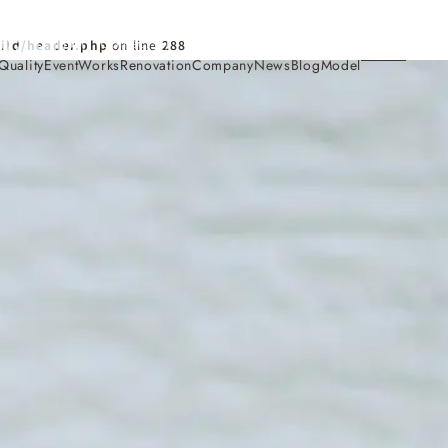
Contact
ild/header.php
on line
288
Quality
Event
Works
Renovation
Company
News
Blog
Model
施工事例
Works
会社概要・アクセス
Company
家づくり
Concept
採用情報
Recruit
お知らせ
News
サイトマップ
Sitemap
コンセプトハウス
Model
・見学会
来場予約
Reservation