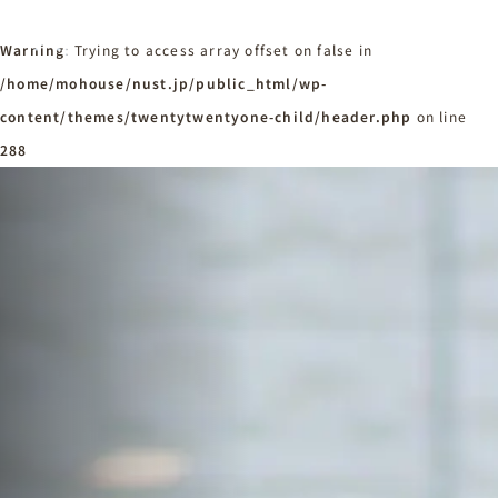
Warning
: Trying to access array offset on false in
/home/mohouse/nust.jp/public_html/wp-
content/themes/twentytwentyone-child/header.php
ホーム
on line
Home
288
ニュースタンダードの家づくり
Concept
はじめての方へ
Visitor
家づくりの流れ
Flow
家づくりの特徴
Quality
施工事例
Works
会社概要・アクセス
Company
採用情報
Recruit
お知らせ
News