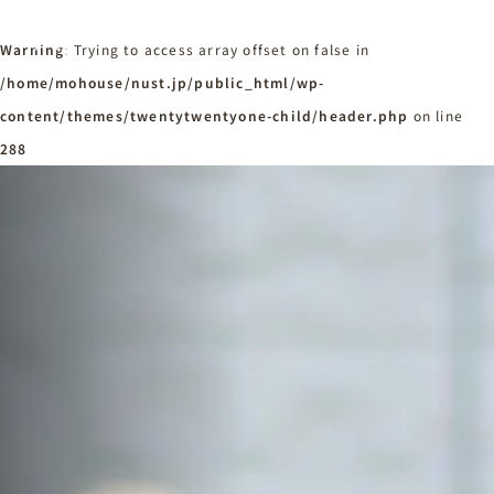
Warning
: Trying to access array offset on false in
/home/mohouse/nust.jp/public_html/wp-
content/themes/twentytwentyone-child/header.php
ホーム
on line
Home
288
ニュースタンダードの家づくり
Concept
はじめての方へ
Visitor
家づくりの流れ
Flow
家づくりの特徴
Quality
施工事例
Works
会社概要・アクセス
Company
採用情報
Recruit
お知らせ
News