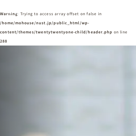
Warning
: Trying to access array offset on false in
/home/mohouse/nust.jp/public_html/wp-
content/themes/twentytwentyone-child/header.php
ホーム
on line
Home
288
ニュースタンダードの家づくり
Concept
はじめての方へ
Visitor
家づくりの流れ
Flow
家づくりの特徴
Quality
施工事例
Works
会社概要・アクセス
Company
採用情報
Recruit
お知らせ
News