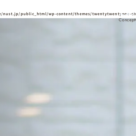
/nust.jp/public_html/wp-content/themes/twentytwentyone-ch
Concept
ホーム
Home
ニュースタンダードの
はじめての方へ
Visitor
家づくりの流れ
Flow
家づくりの特徴
Quality
資料請求
イベント
Request
Event