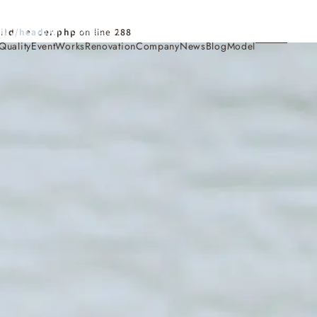
Contact
ild/header.php
on line
288
Quality
Event
Works
Renovation
Company
News
Blog
Model
施工事例
Works
会社概要・アクセス
Company
家づくり
Concept
採用情報
Recruit
お知らせ
News
サイトマップ
Sitemap
コンセプトハウス
Model
・見学会
来場予約
Reservation