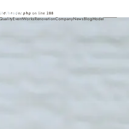
Contact
ild/header.php
on line
288
Quality
Event
Works
Renovation
Company
News
Blog
Model
施工事例
Works
会社概要・アクセス
Company
家づくり
Concept
採用情報
Recruit
お知らせ
News
サイトマップ
Sitemap
コンセプトハウス
Model
・見学会
来場予約
Reservation