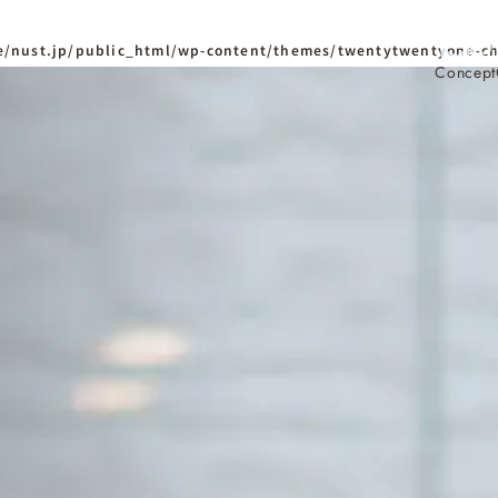
/nust.jp/public_html/wp-content/themes/twentytwentyone-ch
Concept
ホーム
Home
ニュースタンダードの
はじめての方へ
Visitor
家づくりの流れ
Flow
家づくりの特徴
Quality
資料請求
イベント
Request
Event